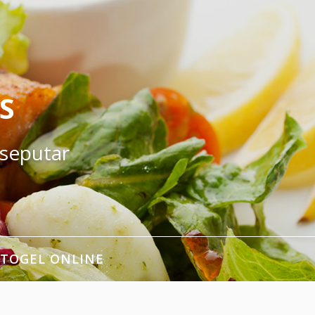
S
 seputar
TOGEL ONLINE