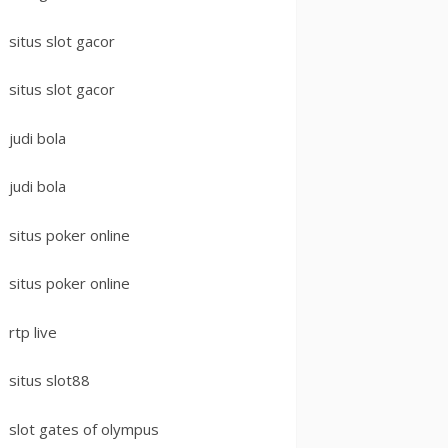
situs slot gacor
situs slot gacor
judi bola
judi bola
situs poker online
situs poker online
rtp live
situs slot88
slot gates of olympus