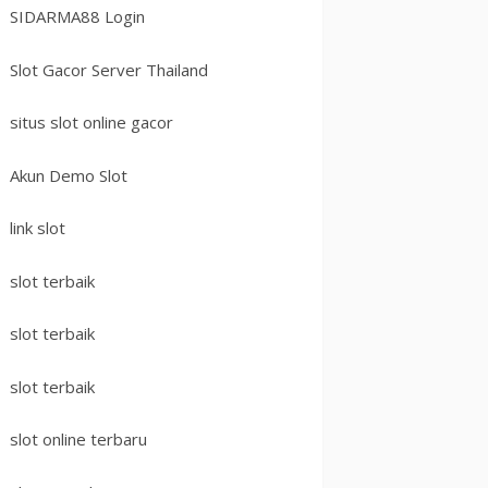
SIDARMA88 Login
Slot Gacor Server Thailand
situs slot online gacor
Akun Demo Slot
link slot
slot terbaik
slot terbaik
slot terbaik
slot online terbaru