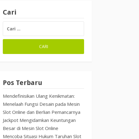
Cari
CARI
UNTUK:
Pos Terbaru
Mendefinisikan Ulang Kenikmatan:
Menelaah Fungsi Desain pada Mesin
Slot Online dan Berlian Pemancarnya
Jackpot Mengidamkan Keuntungan
Besar di Mesin Slot Online
Mencoba Situasi Hukum Taruhan Slot