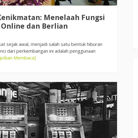
Kenikmatan: Menelaah Fungsi
 Online dan Berlian
at sejak awal, menjadi salah satu bentuk hiburan
Kunci dari perkembangan ini adalah penggunaan
njutkan Membaca]