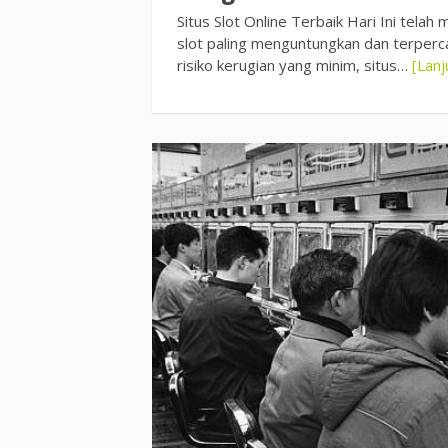
Situs Slot Online Terbaik Hari Ini telah
slot paling menguntungkan dan terperc
risiko kerugian yang minim, situs…
[Lan