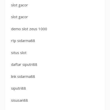
slot gacor
slot gacor
demo slot zeus 1000
rtp sidarma88
situs slot
daftar siputri88
link sidarma88
siputri88
sisusan88