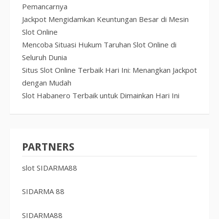
Pemancarnya
Jackpot Mengidamkan Keuntungan Besar di Mesin
Slot Online
Mencoba Situasi Hukum Taruhan Slot Online di
Seluruh Dunia
Situs Slot Online Terbaik Hari Ini: Menangkan Jackpot
dengan Mudah
Slot Habanero Terbaik untuk Dimainkan Hari Ini
PARTNERS
slot SIDARMA88
SIDARMA 88
SIDARMA88