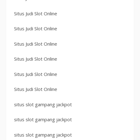
Situs Judi Slot Online
Situs Judi Slot Online
Situs Judi Slot Online
Situs Judi Slot Online
Situs Judi Slot Online
Situs Judi Slot Online
situs slot gampang jackpot
situs slot gampang jackpot
situs slot gampang jackpot