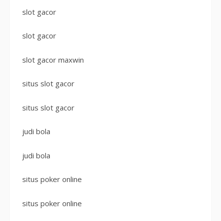
slot gacor
slot gacor
slot gacor maxwin
situs slot gacor
situs slot gacor
judi bola
judi bola
situs poker online
situs poker online