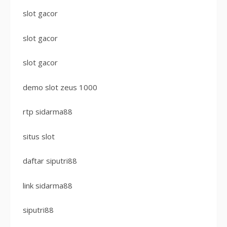
slot gacor
slot gacor
slot gacor
demo slot zeus 1000
rtp sidarma88
situs slot
daftar siputri88
link sidarma88
siputri88