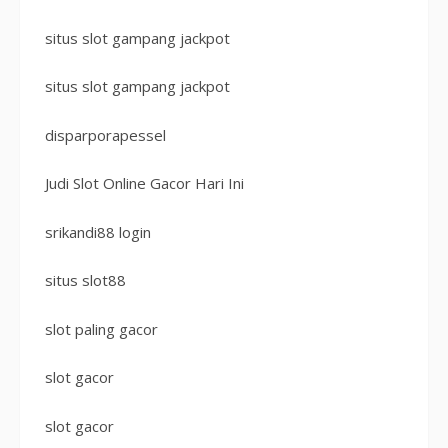
situs slot gampang jackpot
situs slot gampang jackpot
disparporapessel
Judi Slot Online Gacor Hari Ini
srikandi88 login
situs slot88
slot paling gacor
slot gacor
slot gacor