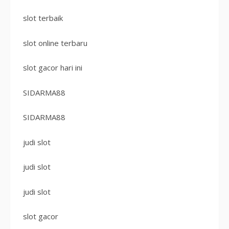
slot terbaik
slot online terbaru
slot gacor hari ini
SIDARMA88
SIDARMA88
judi slot
judi slot
judi slot
slot gacor