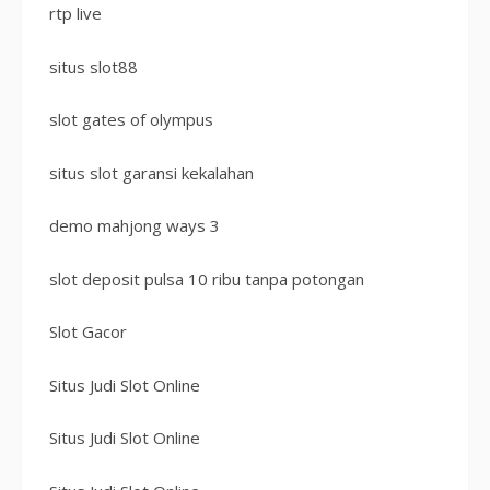
rtp live
situs slot88
slot gates of olympus
situs slot garansi kekalahan
demo mahjong ways 3
slot deposit pulsa 10 ribu tanpa potongan
Slot Gacor
Situs Judi Slot Online
Situs Judi Slot Online