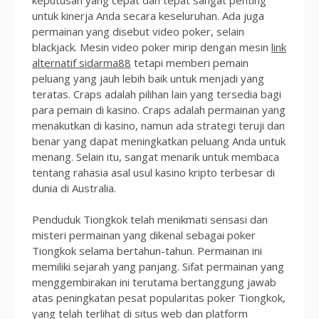
untuk kinerja Anda secara keseluruhan. Ada juga
permainan yang disebut video poker, selain
blackjack. Mesin video poker mirip dengan mesin
link
alternatif sidarma88
tetapi memberi pemain
peluang yang jauh lebih baik untuk menjadi yang
teratas. Craps adalah pilihan lain yang tersedia bagi
para pemain di kasino. Craps adalah permainan yang
menakutkan di kasino, namun ada strategi teruji dan
benar yang dapat meningkatkan peluang Anda untuk
menang. Selain itu, sangat menarik untuk membaca
tentang rahasia asal usul kasino kripto terbesar di
dunia di Australia.
Penduduk Tiongkok telah menikmati sensasi dan
misteri permainan yang dikenal sebagai poker
Tiongkok selama bertahun-tahun. Permainan ini
memiliki sejarah yang panjang. Sifat permainan yang
menggembirakan ini terutama bertanggung jawab
atas peningkatan pesat popularitas poker Tiongkok,
yang telah terlihat di situs web dan platform