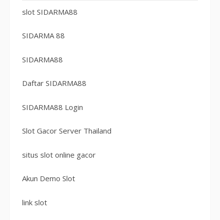
slot SIDARMA88
SIDARMA 88
SIDARMA88
Daftar SIDARMA88
SIDARMA88 Login
Slot Gacor Server Thailand
situs slot online gacor
Akun Demo Slot
link slot