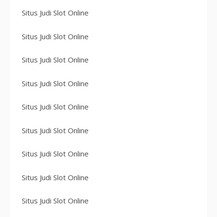
Situs Judi Slot Online
Situs Judi Slot Online
Situs Judi Slot Online
Situs Judi Slot Online
Situs Judi Slot Online
Situs Judi Slot Online
Situs Judi Slot Online
Situs Judi Slot Online
Situs Judi Slot Online