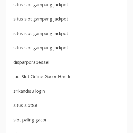
situs slot gampang jackpot
situs slot gampang jackpot
situs slot gampang jackpot
situs slot gampang jackpot
disparporapessel
Judi Slot Online Gacor Hari Ini
srikandi88 login
situs slot88
slot paling gacor